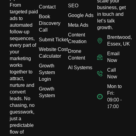
scale your
From
SEO
Contact
business, get
targeted paid
in touch and
Google Ads
Book
ads to
let’s talk
Discovery
automated
Meta Ads
growth.
Call
follow-up
Content
Brentwood,
sequences,
Submit Ticket
Creation
Essex, UK
every part of
Website Cost
Drone
your
Email
Calculator
Content
marketing
Now
works
Growth
AI Systems
Call
together to
System
Now
attract,
Login
nurture and
Mon to
Growth
convert
Fri:
System
leads. No
09:00 -
chasing, no
17:00
guesswork,
just a
predictable
flow of