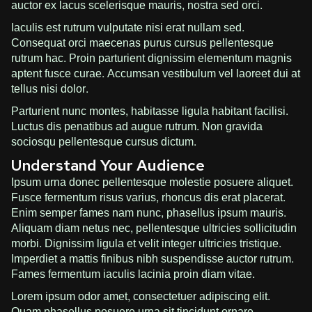
auctor ex lacus scelerisque mauris, nostra sed orci.
Iaculis est rutrum vulputate nisi erat nullam sed.
Consequat orci maecenas purus cursus pellentesque
rutrum hac. Proin parturient dignissim elementum magnis
aptent fusce curae. Accumsan vestibulum vel laoreet dui at
tellus nisi dolor.
Parturient nunc montes, habitasse ligula habitant facilisi.
Luctus dis penatibus ad augue rutrum. Non gravida
sociosqu pellentesque cursus dictum.
Understand Your Audience
Ipsum urna donec pellentesque molestie posuere aliquet.
Fusce fermentum risus varius, rhoncus dis erat placerat.
Enim semper fames nam nunc, phasellus ipsum mauris.
Aliquam diam netus nec, pellentesque ultricies sollicitudin
morbi. Dignissim ligula et velit integer ultricies tristique.
Imperdiet a mattis finibus nibh suspendisse auctor rutrum.
Fames fermentum iaculis lacinia proin diam vitae.
Lorem ipsum odor amet, consectetuer adipiscing elit.
Quam phasellus posuere urna sit tincidunt ornare