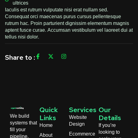
ultrices
Iaculis est rutrum vulputate nisi erat nullam sed.
Consequat orci maecenas purus cursus pellentesque
rutrum hac. Proin parturient dignissim elementum magnis
aptent fusce curae. Accumsan vestibulum vel laoreet dui at
tellus nisi dolor.
Share to :
Quick
Services
Our
We build
Website
Links
Details
systems that
Design
Home
If you’re
fill your
looking to
Ecommerce
About
pipeline.